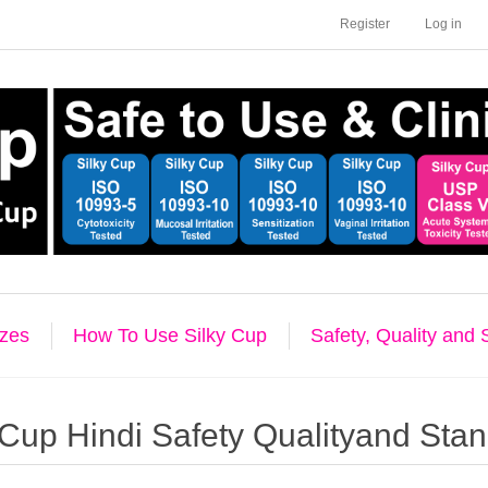
Register
Log in
izes
How To Use Silky Cup
Safety, Quality and
 Cup Hindi Safety Qualityand Sta